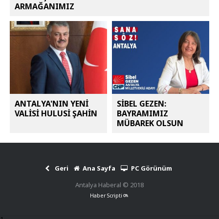
ARMAĞANIMIZ
ANTALYA'NIN YENİ
SİBEL GEZEN:
VALİSİ HULUSİ ŞAHİN
BAYRAMIMIZ
MÜBAREK OLSUN
Geri
Ana Sayfa
PC Görünüm
Antalya Haberal © 2018
Haber Scripti