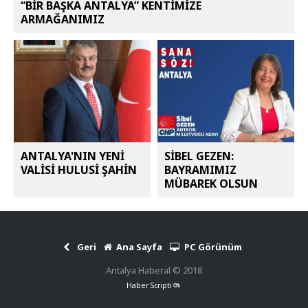
“BİR BAŞKA ANTALYA” KENTİMİZE
ARMAĞANIMIZ
ANTALYA'NIN YENİ
SİBEL GEZEN:
VALİSİ HULUSİ ŞAHİN
BAYRAMIMIZ
MÜBAREK OLSUN
Geri
Ana Sayfa
PC Görünüm
Antalya Haberal © 2018
Haber Scripti