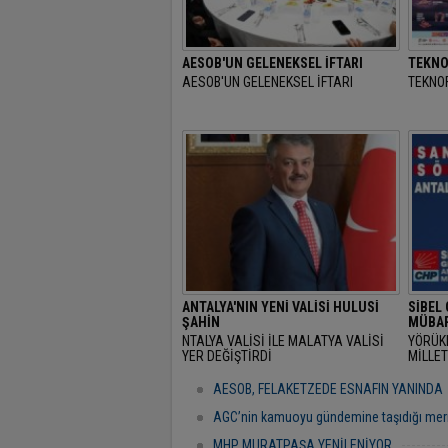
AESOB'UN GELENEKSEL İFTARI
TEKNO
AESOB'UN GELENEKSEL İFTARI
TEKNOF
ANTALYA'NIN YENİ VALİSİ HULUSİ
SİBEL
ŞAHİN
MÜBAR
NTALYA VALİSİ İLE MALATYA VALİSİ
YÖRÜK
YER DEĞİŞTİRDİ
MİLLET
RAMAZ
"BAŞR
AESOB, FELAKETZEDE ESNAFIN YANINDA
AGC’nin kamuoyu gündemine taşıdığı mer
MHP MURATPAŞA YENİLENİYOR