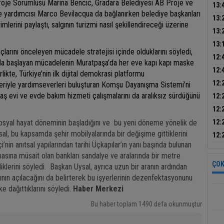
roje Sorumlusu Marina Bencic, Gradara Belediyesi AB Proje ve
gün
13:
 yardımcısı
Marco Bevilacqua da bağlanırken
belediye başkanları
tutu
13:
erini paylaştı, salgının turizmi nasıl şekillendireceği üzerine
13:
kova
13:
larını önceleyen mücadele stratejisi içinde olduklarını söyledi,
üret
12:
ıyla başlayan mücadelenin Muratpaşa’da her eve kapı kapı maske
madd
12:
likte, Türkiye’nin ilk dijital demokrasi platformu
artı
12:
eriyle yardımseverleri buluşturan Komşu Dayanışma Sistemi’ni
yeni
, aş evi ve evde bakım hizmeti çalışmalarını da aralıksız sürdüğünü
12:
çoc
12:
yara
sosyal hayat döneminin başladığını ve bu yeni döneme yönelik de
12:
sal, bu kapsamda şehir mobilyalarında bir değişime gittiklerini
yak
12:
i’nin anıtsal yapılarından tarihi Üçkapılar’ın yanı başında bulunan
yeri
masına müsait olan bankları sandalye ve aralarında bir metre
ÇOK
diklerini söyledi. Başkan Uysal, ayrıca uzun bir aranın ardından
ının açılacağını da belirterek bu işyerlerinin dezenfektasyonunu
ke dağıttıklarını söyledi.
Haber Merkezi
Bu haber toplam 1490 defa okunmuştur