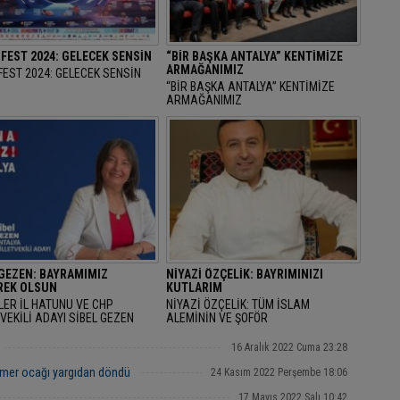
FEST 2024: GELECEK SENSİN
“BİR BAŞKA ANTALYA” KENTİMİZE
ARMAĞANIMIZ
EST 2024: GELECEK SENSİN
“BİR BAŞKA ANTALYA” KENTİMİZE
ARMAĞANIMIZ
 GEZEN: BAYRAMIMIZ
NİYAZİ ÖZÇELİK: BAYRIMINIZI
EK OLSUN
KUTLARIM
LER İL HATUNU VE CHP
NİYAZİ ÖZÇELİK: TÜM İSLAM
VEKİLİ ADAYI SİBEL GEZEN
ALEMİNİN VE ŞOFÖR
AN BAYRAMINI KUTLAYARAK
ARKADAŞLARIMIZIN RAMAZAN
AMIMIZ MÜBAREK OLSUN" DEDİ.
BAYRAMINIZI KUTLARIM
16 Aralık 2022 Cuma 23:28
mer ocağı yargıdan döndü
24 Kasım 2022 Perşembe 18:06
17 Mayıs 2022 Salı 10:42