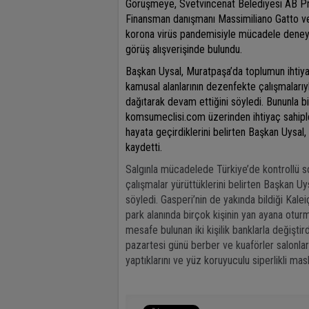
Görüşmeye,
Svetvincenat Belediyesi AB P
Finansman danışmanı Massimiliano Gatto ve
korona virüs pandemisiyle mücadele deneyiml
görüş alışverişinde bulundu.
Başkan Uysal, Muratpaşa’da toplumun ihtiyaç
kamusal alanlarının dezenfekte çalışmalar
dağıtarak devam ettiğini söyledi. Bununla bir
komsumeclisi.com üzerinden ihtiyaç sahipl
hayata geçirdiklerini belirten Başkan Uysal
kaydetti.
Salgınla mücadelede Türkiye’de kontrollü 
çalışmalar yürüttüklerini belirten Başkan Uy
söyledi. Gasperi’nin de yakında bildiği Kaleiç
park alanında birçok kişinin yan ayana otur
mesafe bulunan iki kişilik banklarla değiştir
pazartesi günü berber ve kuaförler salonlar
yaptıklarını ve yüz koruyuculu siperlikli mas