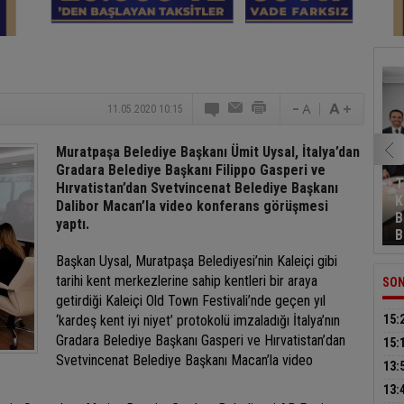
11.05.2020 10:15
Muratpaşa Belediye Başkanı Ümit Uysal, İtalya’dan
Gradara Belediye Başkanı Filippo Gasperi ve
T
Hırvatistan’dan Svetvincenat Belediye Başkanı
K
Dalibor Macan’la video konferans görüşmesi
B
yaptı.
B
Başkan Uysal, Muratpaşa Belediyesi’nin Kaleiçi gibi
tarihi kent merkezlerine sahip kentleri bir araya
SON
getirdiği Kaleiçi Old Town Festivali’nde geçen yıl
‘kardeş kent iyi niyet’ protokolü imzaladığı İtalya’nın
15:
Gradara Belediye Başkanı Gasperi ve
Hırvatistan’dan
15:
Svetvincenat Belediye Başkanı Macan’la
video
tutu
13:
güç
13: