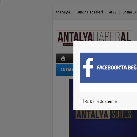
1
Ana Sayfa
Günün Haberleri
Arşiv
Sitene Ek
ANTALYA
GÜNCEL
POLİS-ADLİYE
Bir Daha Gösterme