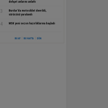
dehşet anlarını anlattı
3
Burdur’da motosiklet devrildi,
sürücüsü yaralandı
4
MSK yeni sezon hazırlıklarına başladı
|
|
BU AY
BU HAFTA
DÜN