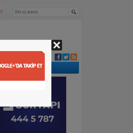
°C
ltına alındı
i
lendiler
dın ölü bulundu