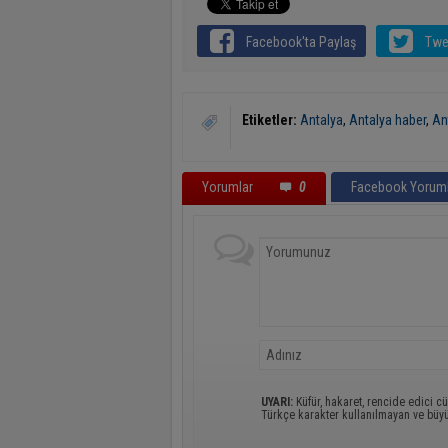
Facebook'ta Paylaş
Twe
Etiketler:
Antalya
,
Antalya haber
,
An
Yorumlar
0
Facebook Yoruml
UYARI:
Küfür, hakaret, rencide edici cü
Türkçe karakter kullanılmayan ve büy