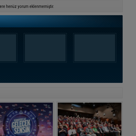
ere henüz yorum eklenmemiştir.