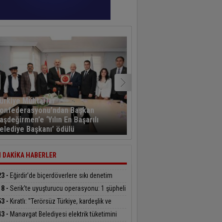
ürkiye Muhtarlar
onfederasyonu’ndan Başkan
Kayseri’den havalanan y
aşdeğirmen’e ‘Yılın En Başarılı
sporcusu 5,5 saat sonra
elediye Başkanı’ ödülü
Kahramanmaraş’a indi
 DAKİKA HABERLER
23 -
Eğirdir’de biçerdöverlere sıkı denetim
18 -
Serik’te uyuşturucu operasyonu: 1 şüpheli
klandı
53 -
Kıratlı: "Terörsüz Türkiye, kardeşlik ve
lü gelecek demektir"
43 -
Manavgat Belediyesi elektrik tüketimini