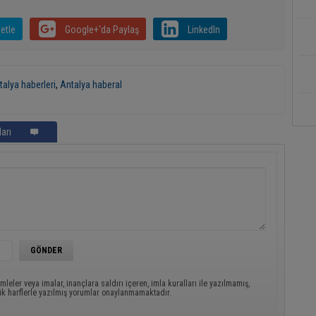
etle
Google+'da Paylaş
LinkedIn
talya haberleri
,
Antalya haberal
arı
mleler veya imalar, inançlara saldırı içeren, imla kuralları ile yazılmamış,
ük harflerle yazılmış yorumlar onaylanmamaktadır.