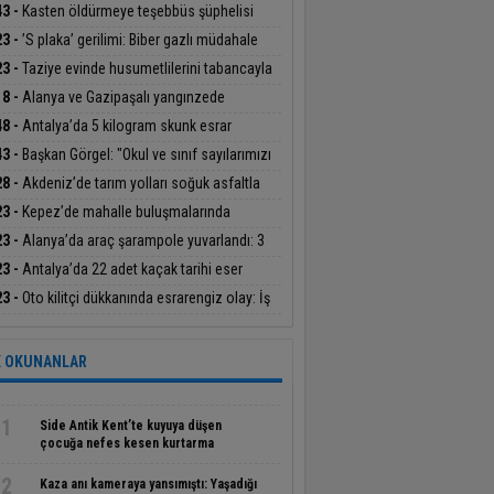
eşten karşılayacak
43 -
Kasten öldürmeye teşebbüs şüphelisi
klandı
23 -
’S plaka’ gerilimi: Biber gazlı müdahale
23 -
Taziye evinde husumetlilerini tabancayla
layan şüpheli gözaltına alındı
18 -
Alanya ve Gazipaşalı yangınzede
icilere sera naylonu desteği
48 -
Antalya’da 5 kilogram skunk esrar
esi ele geçirildi
43 -
Başkan Görgel: "Okul ve sınıf sayılarımızı
rdık"
28 -
Akdeniz’de tarım yolları soğuk asfaltla
leniyor
23 -
Kepez’de mahalle buluşmalarında
uklar hem öğrenip hem eğlendiler
23 -
Alanya’da araç şarampole yuvarlandı: 3
lı
23 -
Antalya’da 22 adet kaçak tarihi eser
alandı
23 -
Oto kilitçi dükkanında esrarengiz olay: İş
 sahibi ve genç kadın ölü bulundu
 OKUNANLAR
1
Side Antik Kent’te kuyuya düşen
çocuğa nefes kesen kurtarma
operasyonu
2
Kaza anı kameraya yansımıştı: Yaşadığı