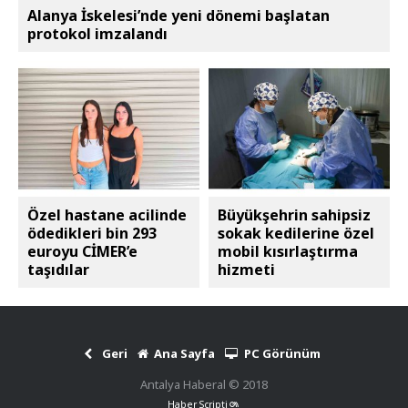
Alanya İskelesi’nde yeni dönemi başlatan
protokol imzalandı
Özel hastane acilinde
Büyükşehrin sahipsiz
ödedikleri bin 293
sokak kedilerine özel
euroyu CİMER’e
mobil kısırlaştırma
taşıdılar
hizmeti
Geri
Ana Sayfa
PC Görünüm
Antalya Haberal © 2018
Haber Scripti