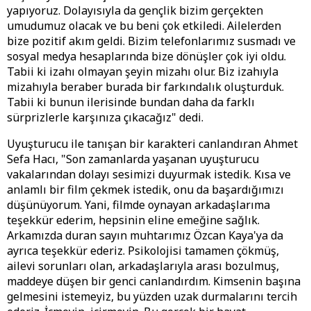
yapıyoruz. Dolayısıyla da gençlik bizim gerçekten
umudumuz olacak ve bu beni çok etkiledi. Ailelerden
bize pozitif akım geldi. Bizim telefonlarımız susmadı ve
sosyal medya hesaplarında bize dönüşler çok iyi oldu.
Tabii ki izahı olmayan şeyin mizahı olur. Biz izahıyla
mizahıyla beraber burada bir farkındalık oluşturduk.
Tabii ki bunun ilerisinde bundan daha da farklı
sürprizlerle karşınıza çıkacağız" dedi.
Uyuşturucu ile tanışan bir karakteri canlandıran Ahmet
Sefa Hacı, "Son zamanlarda yaşanan uyuşturucu
vakalarından dolayı sesimizi duyurmak istedik. Kısa ve
anlamlı bir film çekmek istedik, onu da başardığımızı
düşünüyorum. Yani, filmde oynayan arkadaşlarıma
teşekkür ederim, hepsinin eline emeğine sağlık.
Arkamızda duran sayın muhtarımız Özcan Kaya'ya da
ayrıca teşekkür ederiz. Psikolojisi tamamen çökmüş,
ailevi sorunları olan, arkadaşlarıyla arası bozulmuş,
maddeye düşen bir genci canlandırdım. Kimsenin başına
gelmesini istemeyiz, bu yüzden uzak durmalarını tercih