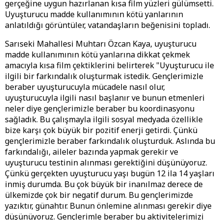
gerçeğine uygun hazırlanan kısa film yüzleri gülümsetti.
Uyuşturucu madde kullanımının kötü yanlarının
anlatıldığı görüntüler, vatandaşların beğenisini topladı.
Sarıseki Mahallesi Muhtarı Özcan Kaya, uyuşturucu
madde kullanımının kötü yanlarına dikkat çekmek
amacıyla kısa film çektiklerini belirterek "Uyuşturucu ile
ilgili bir farkındalık oluşturmak istedik. Gençlerimizle
beraber uyuşturucuyla mücadele nasıl olur,
uyuşturucuyla ilgili nasıl başlanır ve bunun etmenleri
neler diye gençlerimizle beraber bu koordinasyonu
sağladık. Bu çalışmayla ilgili sosyal medyada özellikle
bize karşı çok büyük bir pozitif enerji getirdi. Çünkü
gençlerimizle beraber farkındalık oluşturduk. Aslında bu
farkındalığı, aileler bazında yapmak gerekir ve
uyuşturucu testinin alınması gerektiğini düşünüyoruz.
Çünkü gerçekten uyuşturucu yaşı bugün 12 ila 14 yaşları
inmiş durumda. Bu çok büyük bir inanılmaz derece de
ülkemizde çok bir negatif durum. Bu gençlerimizde
yazıktır, günahtır. Bunun önlemine alınması gerekir diye
düşünüyoruz. Gençlerimle beraber bu aktivitelerimizi