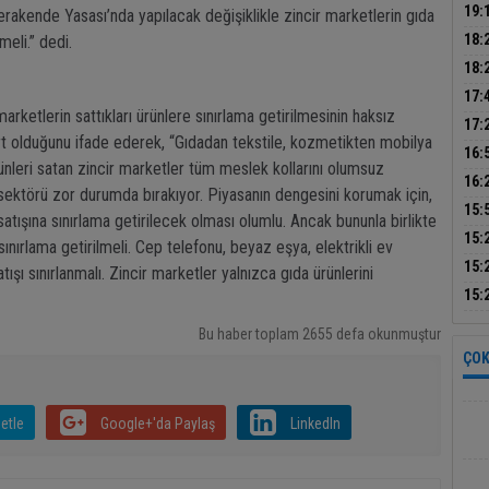
ada
19:
Perakende Yasası’nda yapılacak değişiklikle zincir marketlerin gıda
sür
18:
meli.” dedi.
yanı
18:
topl
17:
rketlerin sattıkları ürünlere sınırlama getirilmesinin haksız
yöne
Ala
17:
rt olduğunu ifade ederek, “Gıdadan tekstile, kozmetikten mobilya
Başk
16:
nleri satan zincir marketler tüm meslek kollarını olumsuz
uyar
16:
n sektörü zor durumda bırakıyor. Piyasanın dengesini korumak için,
Anta
15:
satışına sınırlama getirilecek olması olumlu. Ancak bununla birlikte
olan
15:
sınırlama getirilmeli. Cep telefonu, beyaz eşya, elektrikli ev
yap
15:
atışı sınırlanmalı. Zincir marketler yalnızca gıda ürünlerini
pro
15:
şüph
Bu haber toplam 2655 defa okunmuştur
ÇOK
etle
Google+'da Paylaş
LinkedIn