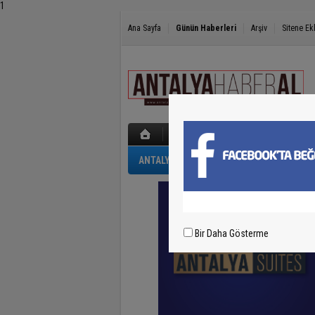
1
Ana Sayfa
Günün Haberleri
Arşiv
Sitene Ek
ANTALYA
GÜNCEL
POLİS-ADLİYE
Bir Daha Gösterme