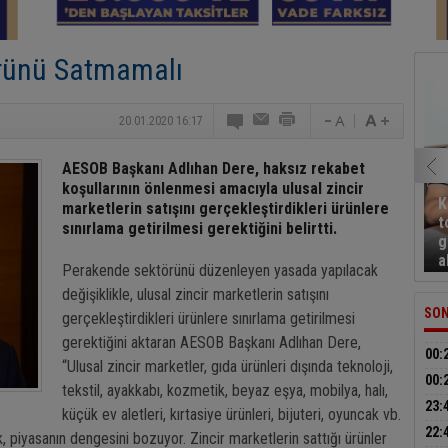
Ürünü Satmamalı
20.01.2020 16:17
AESOB Başkanı Adlıhan Dere, haksız rekabet
koşullarının önlenmesi amacıyla ulusal zincir
K
marketlerin satışını gerçekleştirdikleri ürünlere
t
sınırlama getirilmesi gerektiğini belirtti.
g
a
Perakende sektörünü düzenleyen yasada yapılacak
değişiklikle, ulusal zincir marketlerin satışını
SON
gerçekleştirdikleri ürünlere sınırlama getirilmesi
gerektiğini aktaran AESOB Başkanı Adlıhan Dere,
00:
“Ulusal zincir marketler, gıda ürünleri dışında teknoloji,
anla
00:
tekstil, ayakkabı, kozmetik, beyaz eşya, mobilya, halı,
ope
23:
küçük ev aletleri, kırtasiye ürünleri, bijuteri, oyuncak vb.
moto
22:
k, piyasanın dengesini bozuyor. Zincir marketlerin sattığı ürünler