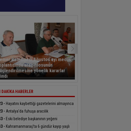
emer Belediyesi Ağustos ayı meclis
oplantısında araç filosunun
Eğitim-Bir-Sen Adana Şu
üçlendirilmesine yönelik kararlar
Kahramanmaraş’ta tema
lındı
bulundu
 DAKİKA HABERLER
23 -
Hayatını kaybettiği gazetelerini almayınca
şıldı
23 -
Antalya’da fuhuşa aracılık
rasyonunda 7 tutuklama
43 -
Eski belediye başkanının yeğeni
siklet kazasında hayatını kaybetti
43 -
Kahramanmaraş’ta 6 gündür kayıp yaşlı