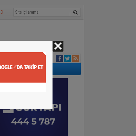
°C
aybetti
 cansız bedeni
anlar kamerada
un
rviş Zaim yapacak
aklığı 30 dereceyi
ünde bin 500 tır