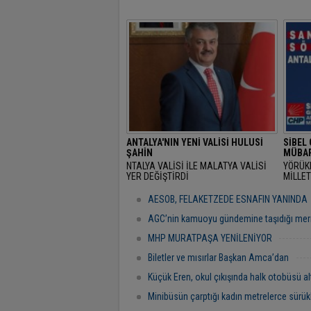
ANTALYA'NIN YENİ VALİSİ HULUSİ
SİBEL
ŞAHİN
MÜBAR
NTALYA VALİSİ İLE MALATYA VALİSİ
YÖRÜK
YER DEĞİŞTİRDİ
MİLLET
RAMAZ
"BAŞR
AESOB, FELAKETZEDE ESNAFIN YANINDA
AGC’nin kamuoyu gündemine taşıdığı mer
MHP MURATPAŞA YENİLENİYOR
Biletler ve mısırlar Başkan Amca’dan
Küçük Eren, okul çıkışında halk otobüsü al
Minibüsün çarptığı kadın metrelerce sürük