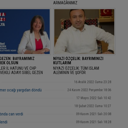
ARMAĞANIMIZ
 GEZEN: BAYRAMIMIZ
NİYAZİ ÖZÇELİK: BAYRIMINIZI
EK OLSUN
KUTLARIM
LER İL HATUNU VE CHP
NİYAZİ ÖZÇELİK: TÜM İSLAM
VEKİLİ ADAYI SİBEL GEZEN
ALEMİNİN VE ŞOFÖR
AN BAYRAMINI KUTLAYARAK
ARKADAŞLARIMIZIN RAMAZAN
AMIMIZ MÜBAREK OLSUN" DEDİ.
BAYRAMINIZI KUTLARIM
16 Aralık 2022 Cuma 23:28
mer ocağı yargıdan döndü
24 Kasım 2022 Perşembe 18:06
17 Mayıs 2022 Salı 10:42
18 Şubat 2022 Cuma 10:27
tında can verdi
09 Kasım 2021 Salı 20:08
lendi
09 Kasım 2021 Salı 18:28