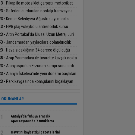
mın Berke Barajı’nda cansız bedeni bulundu
13 -
Pikap ile motosiklet çarpıştı, motosiklet
ücüsü yaralandı
23 -
Seferleri durdurulan nostalji tramvayına
cı madde atıldı: O anlar kamerada
23 -
Kemer Belediyesi Ağustos ayı meclis
antısında araç filosunun güçlendirilmesine
43 -
FIVB plaj voleybolu antrenörlük kursu
lik kararlar alındı
nya’da başladı
23 -
Altın Portakal’da Ulusal Uzun Metraj Jüri
anlığı görevini Derviş Zaim yapacak
53 -
Jandarmadan yaylacılara dolandırıcılık
ısı
23 -
Hava sıcaklığının 34 derece ölçüldüğü
lya’da deniz suyu sıcaklığı 30 dereceyi gördü
58 -
Arap Yarımadası ile ticarette kavşak nokta
 Cilvegözü’nden günde bin 500 tır giriş-çıkış
23 -
Alanyaspor’un Erzurum kampı sona erdi
ıyor
23 -
Alanya İskelesi’nde yeni dönemi başlatan
tokol imzalandı
23 -
Park kavgasında komşularını bıçaklayan
eli tutuklandı
 OKUNANLAR
1
Antalya’da fuhuşa aracılık
operasyonunda 7 tutuklama
2
Hayatını kaybettiği gazetelerini