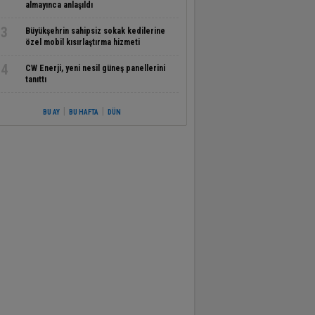
almayınca anlaşıldı
3
Büyükşehrin sahipsiz sokak kedilerine
özel mobil kısırlaştırma hizmeti
4
CW Enerji, yeni nesil güneş panellerini
tanıttı
|
|
BU AY
BU HAFTA
DÜN