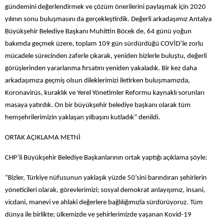
gündemini değerlendirmek ve çözüm önerilerini paylaşmak için 2020
yılının sonu buluşmasını da gerçekleştirdik. Değerli arkadaşımız Antalya
Büyükşehir Belediye Başkanı Muhittin Böcek de, 64 günü yoğun
bakımda geçmek üzere, toplam 109 gün sürdürdüğü COVİD’le zorlu
mücadele sürecinden zaferle çıkarak, yeniden bizlerle buluştu, değerli
görüşlerinden yararlanma fırsatını yeniden yakaladık. Bir kez daha
arkadaşımıza geçmiş olsun dileklerimizi iletirken buluşmamızda,
Koronavirüs, kuraklık ve Yerel Yönetimler Reformu kaynaklı sorunları
masaya yatırdık. On bir büyükşehir belediye başkanı olarak tüm
hemşehrilerimizin yaklaşan yılbaşını kutladık” denildi.
ORTAK AÇIKLAMA METNİ
CHP’li Büyükşehir Belediye Başkanlarının ortak yaptığı açıklama şöyle:
“Bizler, Türkiye nüfusunun yaklaşık yüzde 50’sini barındıran şehirlerin
yöneticileri olarak, görevlerimizi; sosyal demokrat anlayışımız, insani,
vicdani, manevi ve ahlaki değerlere bağlılığımızla sürdürüyoruz. Tüm
dünya ile birlikte; ülkemizde ve şehirlerimizde yaşanan Kovid-19