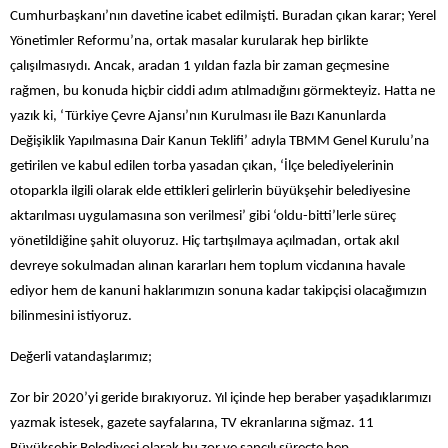
Cumhurbaşkanı’nın davetine icabet edilmişti. Buradan çıkan karar; Yerel
Yönetimler Reformu’na, ortak masalar kurularak hep birlikte
çalışılmasıydı. Ancak, aradan 1 yıldan fazla bir zaman geçmesine
rağmen, bu konuda hiçbir ciddi adım atılmadığını görmekteyiz. Hatta ne
yazık ki, ‘Türkiye Çevre Ajansı’nın Kurulması ile Bazı Kanunlarda
Değişiklik Yapılmasına Dair Kanun Teklifi’ adıyla TBMM Genel Kurulu’na
getirilen ve kabul edilen torba yasadan çıkan, ‘İlçe belediyelerinin
otoparkla ilgili olarak elde ettikleri gelirlerin büyükşehir belediyesine
aktarılması uygulamasına son verilmesi’ gibi ‘oldu-bitti’lerle süreç
yönetildiğine şahit oluyoruz. Hiç tartışılmaya açılmadan, ortak akıl
devreye sokulmadan alınan kararları hem toplum vicdanına havale
ediyor hem de kanuni haklarımızın sonuna kadar takipçisi olacağımızın
bilinmesini istiyoruz.
Değerli vatandaşlarımız;
Zor bir 2020’yi geride bırakıyoruz. Yıl içinde hep beraber yaşadıklarımızı
yazmak istesek, gazete sayfalarına, TV ekranlarına sığmaz. 11