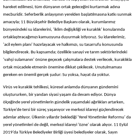
hareket edilmesi, tüm dünyanın ortak geleceğini kurtarmak adına
mecburidir. Seferberlik anlayışının yerelden başlatılmasına katkı sunmak
amacıyla; 11 Büyükşehir Belediye Başkanı olarak, kurumlarımız
bünyesindeki su idarelerini, ‘iklim değişikliği ve kuraklık’ konularında
ortaklaştıracağımızı kamuoyuna duyurmak istiyoruz. Su idarelerimiz,
‘acil eylem planı’ hazırlayacak ve halkımızı, su tasarrufu konusunda
bilgilendirecek. Bu kapsamda; özellikle sanayi ve tarım sektörlerindeki
‘vahşi sulamanın’ önüne geçecek çalışmalara destek verilecek, kuraklıkla
ortak mücadele etmenin önemine dikkat çekilecek. Unutulmaması
gereken en önemli gerçek şudur: Su yoksa, hayat da yoktur.
Virüs ve kuraklık tehlikesi, küresel anlamda dünyanın gündemini
oluştururken, bir yandan siyasi yaşam da devam ediyor. Dünya
ölçeğinde yerel yönetimlerin gündelik yaşamdaki ağırlıkları artarken,
Türkiye’de tersi bir süreç yaşanıyor ve merkezi idareyi güçlendirecek
adımlar atılıyor. Ülkenin yıllardır beklediği ‘Yerel Yönetimler Reformu’ da
yerel yönetimleri de değil, merkezi idareyi ‘özne’ olarak alıyor. 11 Eylül
2019’da Türkiye Belediyeler Birliği üyesi belediyeler olarak, Sayın