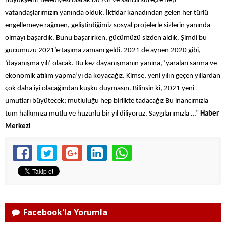
Büyükşehir Belediyesi olarak bu zor ve sancılı süreçte hep
vatandaşlarımızın yanında olduk. İktidar kanadından gelen her türlü
engellemeye rağmen, geliştirdiğimiz sosyal projelerle sizlerin yanında
olmayı başardık. Bunu başarırken, gücümüzü sizden aldık. Şimdi bu
gücümüzü 2021’e taşıma zamanı geldi. 2021 de aynen 2020 gibi,
‘dayanışma yılı’ olacak. Bu kez dayanışmanın yanına, ‘yaraları sarma ve
ekonomik atılım yapma’yı da koyacağız. Kimse, yeni yılın geçen yıllardan
çok daha iyi olacağından kuşku duymasın. Bilinsin ki, 2021 yeni
umutları büyütecek; mutluluğu hep birlikte tadacağız Bu inancımızla
tüm halkımıza mutlu ve huzurlu bir yıl diliyoruz. Saygılarımızla …”
Haber
Merkezi
Facebook'la Yorumla