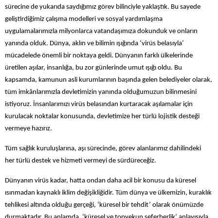
sürecine de yukarıda saydığımız görev bilinciyle yaklaştık. Bu sayede
geliştirdiğimiz çalışma modelleri ve sosyal yardımlaşma
uygulamalarımızla milyonlarca vatandaşımıza dokunduk ve onların
yanında olduk. Dünya, aklın ve bilimin ışığında ‘virüs belasıyla’
mücadelede önemli bir noktaya geldi. Dünyanın farklı ülkelerinde
üretilen aşılar, insanlığa, bu zor günlerinde umut ışığı oldu. Bu
kapsamda, kamunun asli kurumlarının başında gelen belediyeler olarak,
tüm imkânlarımızla devletimizin yanında olduğumuzun bilinmesini
istiyoruz. İnsanlarımızı virüs belasından kurtaracak aşılamalar için
kurulacak noktalar konusunda, devletimize her türlü lojistik desteği
vermeye hazırız.
Tüm sağlık kuruluşlarına, aşı sürecinde, görev alanlarımız dahilindeki
her türlü destek ve hizmeti vermeyi de sürdüreceğiz.
Dünyanın virüs kadar, hatta ondan daha acil bir konusu da küresel
ısınmadan kaynaklı iklim değişikliğidir. Tüm dünya ve ülkemizin, kuraklık
tehlikesi altında olduğu gerçeği, ‘küresel bir tehdit’ olarak önümüzde
durmaktadır. Bu anlamda, ‘küresel ve topyekun seferberlik’ anlayışıyla