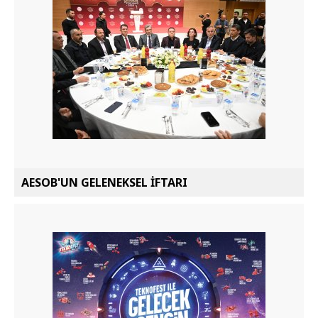
AESOB'UN GELENEKSEL İFTARI