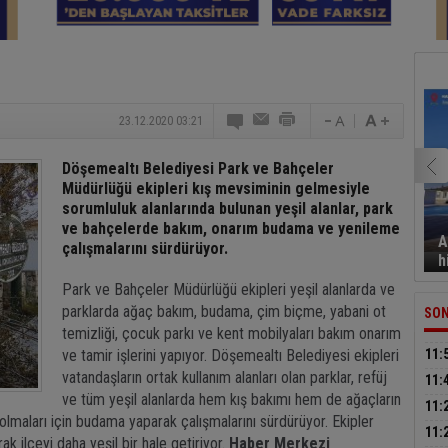
23.12.2020 03:21
Döşemealtı Belediyesi Park ve Bahçeler
Müdürlüğü ekipleri kış mevsiminin gelmesiyle
sorumluluk alanlarında bulunan yeşil alanlar, park
ve bahçelerde bakım, onarım budama ve yenileme
A
çalışmalarını sürdürüyor.
h
Park ve Bahçeler Müdürlüğü ekipleri yeşil alanlarda ve
parklarda ağaç bakım, budama, çim biçme, yabani ot
SON
temizliği, çocuk parkı ve kent mobilyaları bakım onarım
ve tamir işlerini yapıyor. Döşemealtı Belediyesi ekipleri
11:
vatandaşların ortak kullanım alanları olan parklar, refüj
mah
11:
ve tüm yeşil alanlarda hem kış bakımı hem de ağaçların
asfa
11:
olmaları için budama yaparak çalışmalarını sürdürüyor. Ekipler
çok 
11:
k ilçeyi daha yeşil bir hale getiriyor.
Haber Merkezi