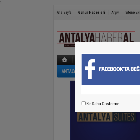
1
Ana Sayfa
Günün Haberleri
Arşiv
Sitene Ek
ANTALYA
GÜNCEL
POLİS-ADLİYE
Bir Daha Gösterme