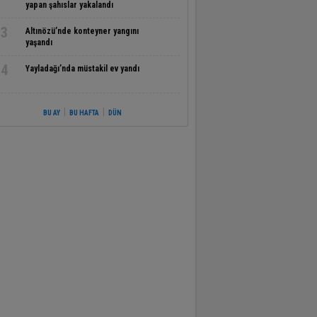
yapan şahıslar yakalandı
3
Altınözü’nde konteyner yangını
yaşandı
4
Yayladağı’nda müstakil ev yandı
|
|
BU AY
BU HAFTA
DÜN