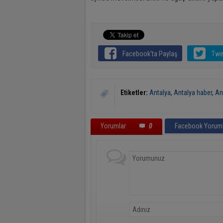
Facebook'ta Paylaş
Twe
Etiketler:
Antalya
,
Antalya haber
,
An
Yorumlar
0
Facebook Yoruml