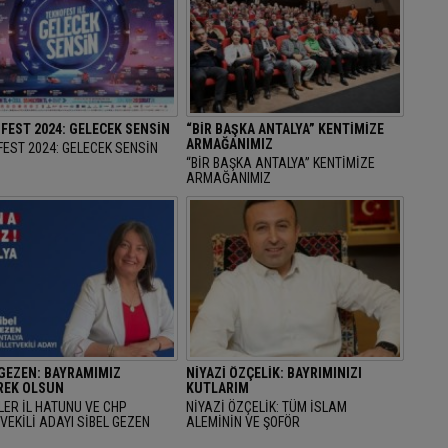
FEST 2024: GELECEK SENSİN
“BİR BAŞKA ANTALYA” KENTİMİZE
ARMAĞANIMIZ
EST 2024: GELECEK SENSİN
“BİR BAŞKA ANTALYA” KENTİMİZE
ARMAĞANIMIZ
 GEZEN: BAYRAMIMIZ
NİYAZİ ÖZÇELİK: BAYRIMINIZI
EK OLSUN
KUTLARIM
LER İL HATUNU VE CHP
NİYAZİ ÖZÇELİK: TÜM İSLAM
VEKİLİ ADAYI SİBEL GEZEN
ALEMİNİN VE ŞOFÖR
AN BAYRAMINI KUTLAYARAK
ARKADAŞLARIMIZIN RAMAZAN