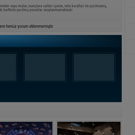
mleler veya imalar, inançlara saldırı içeren, imla kuralları ile yazılmamış,
ük harflerle yazılmış yorumlar onaylanmamaktadır.
ere henüz yorum eklenmemiştir.