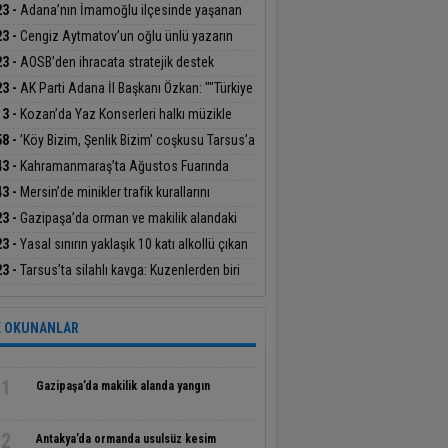
nlemek için tarihi çarşı ve camilere sığınıyor
23 -
Adana’nın İmamoğlu ilçesinde yaşanan
kte ağır yaralanan işçi de hayatını kaybetti
23 -
Cengiz Aytmatov’un oğlu ünlü yazarın
a önce yayımlanmamış çalışmalarını
23 -
AOSB’den ihracata stratejik destek
alya’daki kütüphaneye bağışladı
23 -
AK Parti Adana İl Başkanı Özkan: ""Türkiye
ılına güçlü teşkilatımızla yürüyoruz"
13 -
Kozan’da Yaz Konserleri halkı müzikle
uşturuyor
58 -
’Köy Bizim, Şenlik Bizim’ coşkusu Tarsus’a
ndı
43 -
Kahramanmaraş’ta Ağustos Fuarında
da Arar konseri
43 -
Mersin’de minikler trafik kurallarını
eksiyon başında öğrendi
23 -
Gazipaşa’da orman ve makilik alandaki
gın söndürüldü
23 -
Yasal sınırın yaklaşık 10 katı alkollü çıkan
cüye 30 bin lira para cezası
23 -
Tarsus’ta silahlı kavga: Kuzenlerden biri
, diğeri ağır yaralandı
 OKUNANLAR
1
Gazipaşa’da makilik alanda yangın
2
Antakya’da ormanda usulsüz kesim