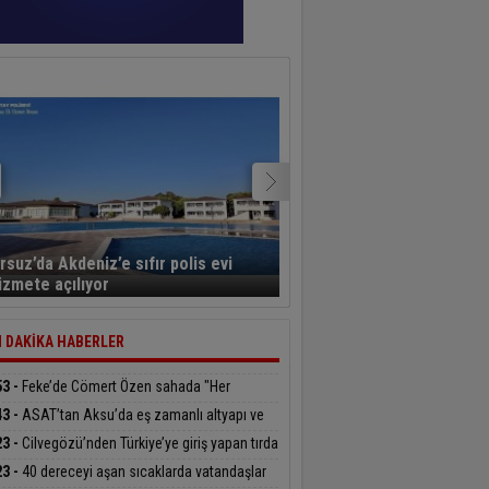
rsuz’da Akdeniz’e sıfır polis evi
Gazeteci Duygu Öksüz C
izmete açılıyor
yolculuğuna uğurlandı
 DAKİKA HABERLER
53 -
Feke’de Cömert Özen sahada "Her
allemize aynı gayretle hizmet edeceğiz"
43 -
ASAT’tan Aksu’da eş zamanlı altyapı ve
lt çalışması
23 -
Cilvegözü’nden Türkiye’ye giriş yapan tırda
sayıda silah ele geçirildi
23 -
40 dereceyi aşan sıcaklarda vatandaşlar