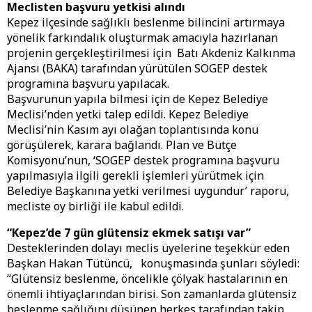
Meclisten başvuru yetkisi alındı
Kepez ilçesinde sağlıklı beslenme bilincini artırmaya
yönelik farkındalık oluşturmak amacıyla hazırlanan
projenin gerçekleştirilmesi için Batı Akdeniz Kalkınma
Ajansı (BAKA) tarafından yürütülen SOGEP destek
programına başvuru yapılacak.
Başvurunun yapıla bilmesi için de Kepez Belediye
Meclisi’nden yetki talep edildi. Kepez Belediye
Meclisi’nin Kasım ayı olağan toplantısında konu
görüşülerek, karara bağlandı. Plan ve Bütçe
Komisyonu’nun, ‘SOGEP destek programına başvuru
yapılmasıyla ilgili gerekli işlemleri yürütmek için
Belediye Başkanına yetki verilmesi uygundur’ raporu,
mecliste oy birliği ile kabul edildi.
“Kepez’de 7 gün glütensiz ekmek satışı var”
Desteklerinden dolayı meclis üyelerine teşekkür eden
Başkan Hakan Tütüncü, konuşmasında şunları söyledi:
“Glütensiz beslenme, öncelikle çölyak hastalarının en
önemli ihtiyaçlarından birisi. Son zamanlarda glütensiz
beslenme sağlığını düşünen herkes tarafından takip