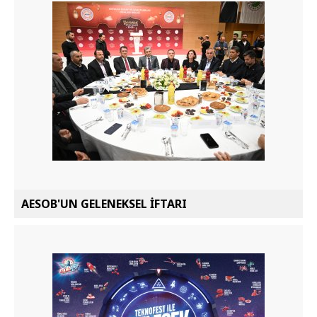
AESOB'UN GELENEKSEL İFTARI