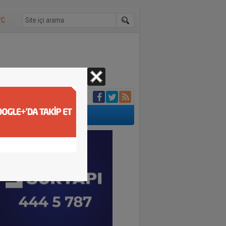
°C
tu belirlendi
ıp telef etti
kavuşunca döktüğü
buluştu
adı yürekleri