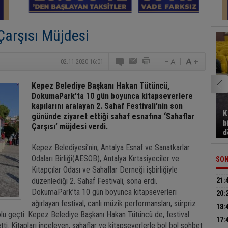
Çarşısı Müjdesi
02.11.2020 16:01
Kepez Belediye Başkanı Hakan Tütüncü,
DokumaPark’ta 10 gün boyunca kitapseverlere
kapılarını aralayan 2. Sahaf Festivali’nin son
K
gününde ziyaret ettiği sahaf esnafına ‘Sahaflar
b
Çarşısı’ müjdesi verdi.
d
Kepez Belediyesi’nin, Antalya Esnaf ve Sanatkarlar
Odaları Birliği(AESOB), Antalya Kırtasiyeciler ve
SON
Kitapçılar Odası ve Sahaflar Derneği işbirliğiyle
düzenlediği 2. Sahaf Festivali, sona erdi.
21:
DokumaPark’ta 10 gün boyunca kitapseverleri
dum
20:
ağırlayan festival, canlı müzik performansları, sürpriz
otom
18:
dolu geçti. Kepez Belediye Başkanı Hakan Tütüncü de, festival
500 
17:
tti. Kitapları inceleyen, sahaflar ve kitapseverlerle bol bol sohbet