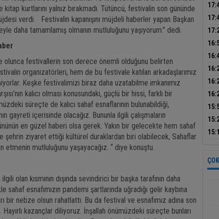
sür
17:
kitap kurtlarını yalnız bırakmadı. Tütüncü, festivalin son gününde
dön
17:
müjdesi verdi. Festivalin kapanışını müjdeli haberler yapan Başkan
çalı
üjdeyle daha tamamlamış olmanın mutluluğunu yaşıyorum.” dedi.
17:
park
16:
aber
ince
16:
 olunca festivallerin son derece önemli olduğunu belirten
bil
16:
tivalin organizatörleri, hem de bu festivale katılan arkadaşlarımız
duy
Tur
16:
iyorlar. Keşke festivalimizi biraz daha uzatabilme imkanımız
kur
ısı’nın kalıcı olması konusundaki, güçlü bir hissi, farklı bir
16:
üzdeki süreçte de kalıcı sahaf esnaflarının bulunabildiği,
kayb
15:
n gayreti içerisinde olacağız. Bununla ilgili çalışmaların
ned
15:
gününün en güzel haberi olsa gerek. Yakın bir gelecekte hem sahaf
15:
 şehrin ziyaret ettiği kültürel duraklardan biri olabilecek, Sahaflar
tutu
n etmenin mutluluğunu yaşayacağız. “ diye konuştu.
ÇOK
lgili olan kısmının dışında sevindirici bir başka tarafının daha
kle sahaf esnafımızın pandemi şartlarında uğradığı gelir kaybına
 bir nebze olsun rahatlattı. Bu da festival ve esnafımız adına son
Hayırlı kazançlar diliyoruz. İnşallah önümüzdeki süreçte bunları