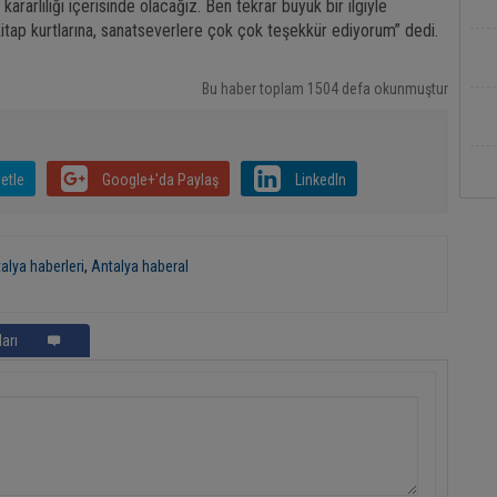
kararlılığı içerisinde olacağız. Ben tekrar büyük bir ilgiyle
, kitap kurtlarına, sanatseverlere çok çok teşekkür ediyorum” dedi.
Bu haber toplam 1504 defa okunmuştur
etle
Google+'da Paylaş
LinkedIn
alya haberleri
,
Antalya haberal
arı