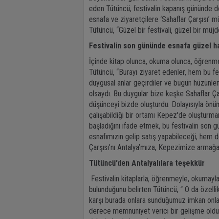
eden Tütüncü, festivalin kapanış gününde de 
esnafa ve ziyaretçilere ‘Sahaflar Çarşısı’ 
Tütüncü, “Güzel bir festivali, güzel bir m
Festivalin son gününde esnafa güzel h
İçinde kitap olunca, okuma olunca, öğrenme
Tütüncü, “Burayı ziyaret edenler, hem bu fes
duygusal anlar geçirdiler ve bugün hüzünlen
olsaydı. Bu duygular bize keşke Sahaflar Çarş
düşünceyi bizde oluşturdu. Dolayısıyla önüm
çalışabildiği bir ortamı Kepez'de oluşturmanı
başladığını ifade etmek, bu festivalin son 
esnafımızın gelip satış yapabileceği, hem de
Çarşısı’nı Antalya’mıza, Kepezimize armağa
Tütüncü’den Antalyalılara teşekkür
Festivalin kitaplarla, öğrenmeyle, okumayla i
bulunduğunu belirten Tütüncü, “ O da özelli
karşı burada onlara sunduğumuz imkan onları
derece memnuniyet verici bir gelişme oldu. 