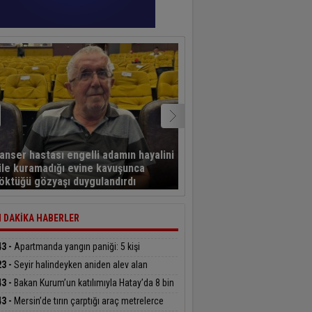
Türkiye Muhtarlar
anser hastası engelli adamın hayalini
Konfederasyonu’ndan B
ile kuramadığı evine kavuşunca
Başdeğirmen’e ‘Yılın En B
öktüğü gözyaşı duygulandırdı
Belediye Başkanı’ ödülü
 DAKİKA HABERLER
43 -
Apartmanda yangın paniği: 5 kişi
andan etkilendi
23 -
Seyir halindeyken aniden alev alan
obildeki 4 kişi yaralandı
43 -
Bakan Kurum’un katılımıyla Hatay’da 8 bin
hak sahibinin konutu belirlendi
43 -
Mersin’de tırın çarptığı araç metrelerce