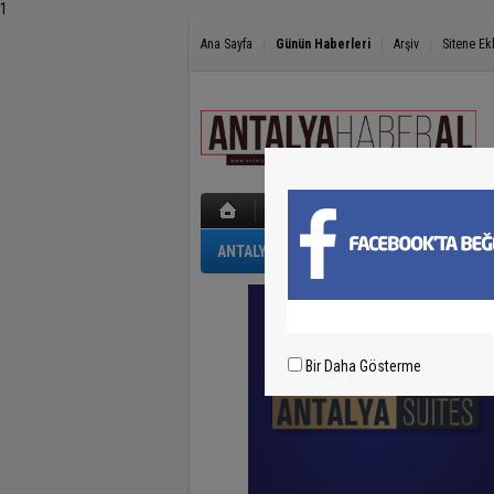
1
Ana Sayfa
Günün Haberleri
Arşiv
Sitene Ek
ANTALYA
GÜNCEL
POLİS-ADLİYE
Bir Daha Gösterme