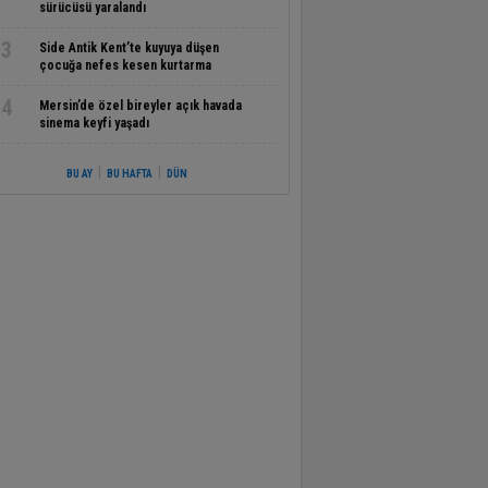
sürücüsü yaralandı
3
Side Antik Kent’te kuyuya düşen
çocuğa nefes kesen kurtarma
operasyonu
4
Mersin’de özel bireyler açık havada
sinema keyfi yaşadı
|
|
BU AY
BU HAFTA
DÜN