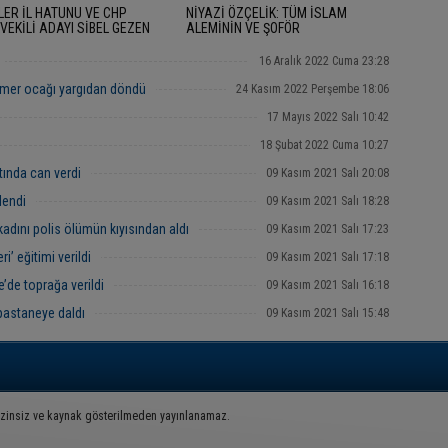
LER İL HATUNU VE CHP
NİYAZİ ÖZÇELİK: TÜM İSLAM
VEKİLİ ADAYI SİBEL GEZEN
ALEMİNİN VE ŞOFÖR
AN BAYRAMINI KUTLAYARAK
ARKADAŞLARIMIZIN RAMAZAN
AMIMIZ MÜBAREK OLSUN" DEDİ.
BAYRAMINIZI KUTLARIM
16 Aralık 2022 Cuma 23:28
mer ocağı yargıdan döndü
24 Kasım 2022 Perşembe 18:06
17 Mayıs 2022 Salı 10:42
18 Şubat 2022 Cuma 10:27
tında can verdi
09 Kasım 2021 Salı 20:08
lendi
09 Kasım 2021 Salı 18:28
kadını polis ölümün kıyısından aldı
09 Kasım 2021 Salı 17:23
i’ eğitimi verildi
09 Kasım 2021 Salı 17:18
’de toprağa verildi
09 Kasım 2021 Salı 16:18
pastaneye daldı
09 Kasım 2021 Salı 15:48
İzinsiz ve kaynak gösterilmeden yayınlanamaz.