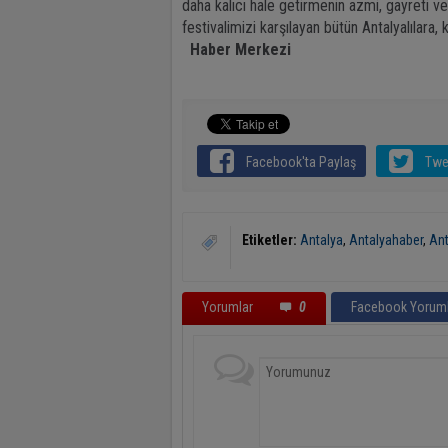
daha kalıcı hale getirmenin azmi, gayreti ve 
festivalimizi karşılayan bütün Antalyalılara
Haber Merkezi
Facebook'ta Paylaş
Twe
Etiketler:
Antalya
,
Antalyahaber
,
Ant
Yorumlar
0
Facebook Yoruml