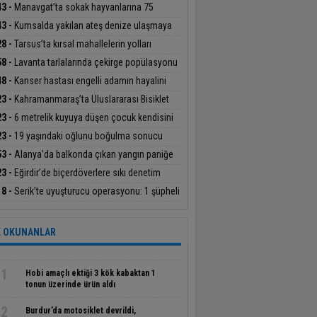
üklendi
43 -
Manavgat’ta sokak hayvanlarına 75
ümlük yaşam alanı
43 -
Kumsalda yakılan ateş denize ulaşmaya
şan yavru carettayı yakıp telef etti
28 -
Tarsus’ta kırsal mahallelerin yolları
eyle yenileniyor
58 -
Lavanta tarlalarında çekirge popülasyonu
lendi
48 -
Kanser hastası engelli adamın hayalini
e kuramadığı evine kavuşunca döktüğü gözyaşı
23 -
Kahramanmaraş’ta Uluslararası Bisiklet
gulandırdı
nuvası tamamlandı
23 -
6 metrelik kuyuya düşen çocuk kendisini
taran kahramanıyla buluştu
23 -
19 yaşındaki oğlunu boğulma sonucu
eden acılı babanın feryadı yürekleri dağladı
53 -
Alanya’da balkonda çıkan yangın paniğe
en oldu
23 -
Eğirdir’de biçerdöverlere sıkı denetim
18 -
Serik’te uyuşturucu operasyonu: 1 şüpheli
klandı
 OKUNANLAR
1
Hobi amaçlı ektiği 3 kök kabaktan 1
tonun üzerinde ürün aldı
2
Burdur’da motosiklet devrildi,