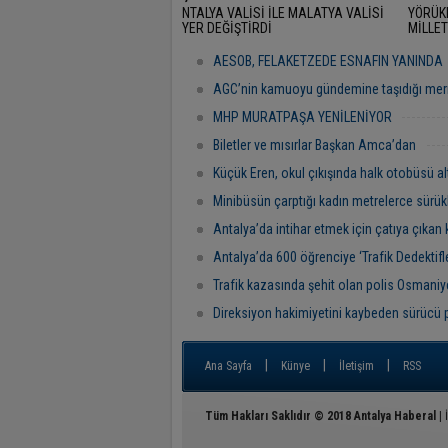
NTALYA VALİSİ İLE MALATYA VALİSİ
YÖRÜK
YER DEĞİŞTİRDİ
MİLLET
RAMAZ
"BAŞR
AESOB, FELAKETZEDE ESNAFIN YANINDA
AGC’nin kamuoyu gündemine taşıdığı mer
MHP MURATPAŞA YENİLENİYOR
Biletler ve mısırlar Başkan Amca’dan
Küçük Eren, okul çıkışında halk otobüsü al
Minibüsün çarptığı kadın metrelerce sürük
Antalya’da intihar etmek için çatıya çıkan 
Antalya’da 600 öğrenciye ‘Trafik Dedektifler
Trafik kazasında şehit olan polis Osmaniye
Direksiyon hakimiyetini kaybeden sürücü 
|
|
|
Ana Sayfa
Künye
İletişim
RSS
Tüm Hakları Saklıdır © 2018
Antalya Haberal
| 