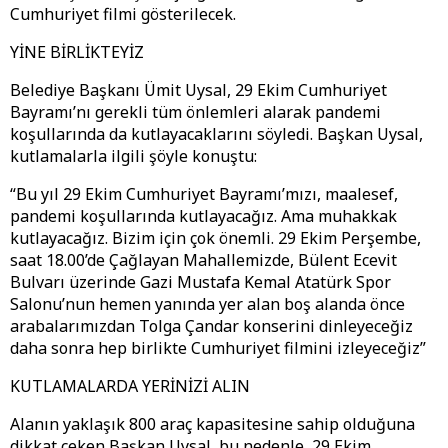
Cumhuriyet filmi gösterilecek.
YİNE BİRLİKTEYİZ
Belediye Başkanı Ümit Uysal, 29 Ekim Cumhuriyet
Bayramı’nı gerekli tüm önlemleri alarak pandemi
koşullarında da kutlayacaklarını söyledi. Başkan Uysal,
kutlamalarla ilgili şöyle konuştu:
“Bu yıl 29 Ekim Cumhuriyet Bayramı’mızı, maalesef,
pandemi koşullarında kutlayacağız. Ama muhakkak
kutlayacağız. Bizim için çok önemli. 29 Ekim Perşembe,
saat 18.00’de Çağlayan Mahallemizde, Bülent Ecevit
Bulvarı üzerinde Gazi Mustafa Kemal Atatürk Spor
Salonu’nun hemen yanında yer alan boş alanda önce
arabalarımızdan Tolga Çandar konserini dinleyeceğiz
daha sonra hep birlikte Cumhuriyet filmini izleyeceğiz”
KUTLAMALARDA YERİNİZİ ALIN
Alanın yaklaşık 800 araç kapasitesine sahip olduğuna
dikkat çeken Başkan Uysal, bu nedenle, 29 Ekim